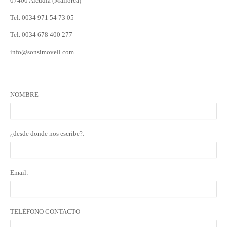
07400 Alcúdia (Mallorca)
Tel. 0034 971 54 73 05
Tel. 0034 678 400 277
info@sonsimovell.com
NOMBRE
¿desde donde nos escribe?:
Email:
TELÉFONO CONTACTO