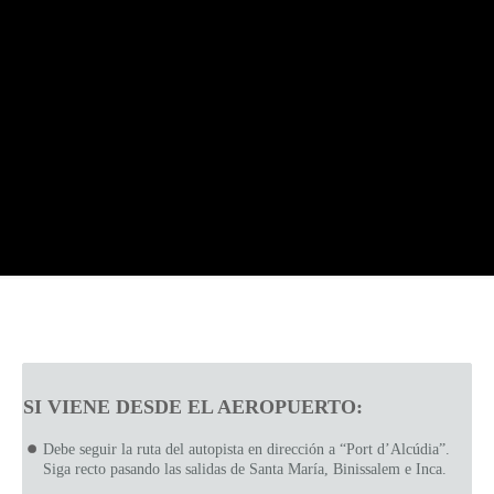
SI VIENE DESDE EL AEROPUERTO:
Debe seguir la ruta del autopista en dirección a “Port d’Alcúdia”.
Siga recto pasando las salidas de Santa María, Binissalem e Inca.